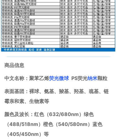
商品信息
中文名称：聚苯乙烯
荧光微球
PS荧光
纳米
颗粒
表面基团：裸球、氨基、羧基、羟基、巯基、链
霉亲和素、生物素等
颜色及波长：红色（632/680nm）绿色
（488/518nm）橙色（540/580nm）蓝色
（405/450nm）等