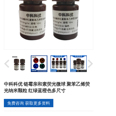
中科科优 链霉亲和素荧光微球 聚苯乙烯荧
光纳米颗粒 红绿蓝橙色多尺寸
免费咨询 获取更多资料